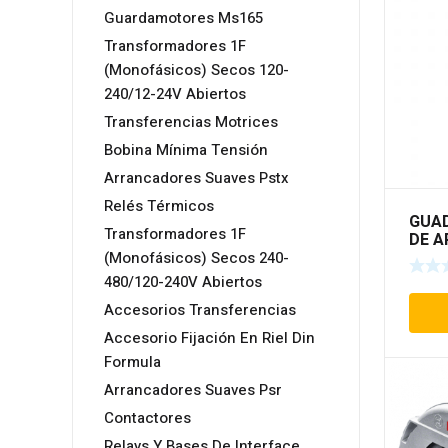
Guardamotores Ms165
Transformadores 1F
(Monofásicos) Secos 120-
240/12-24V Abiertos
Transferencias Motrices
Bobina Mínima Tensión
Arrancadores Suaves Pstx
Relés Térmicos
GUA
Transformadores 1F
DE A
GASO
(Monofásicos) Secos 240-
480/120-240V Abiertos
Accesorios Transferencias
Accesorio Fijación En Riel Din
Formula
Arrancadores Suaves Psr
Contactores
Relays Y Bases De Interface