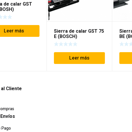
a de calar GST
(BOSH)
Leer más
Sierra de calar GST 75
Sierr
E (BOSCH)
BE (
Leer más
 al Cliente
Compras
 Envíos
e Pago