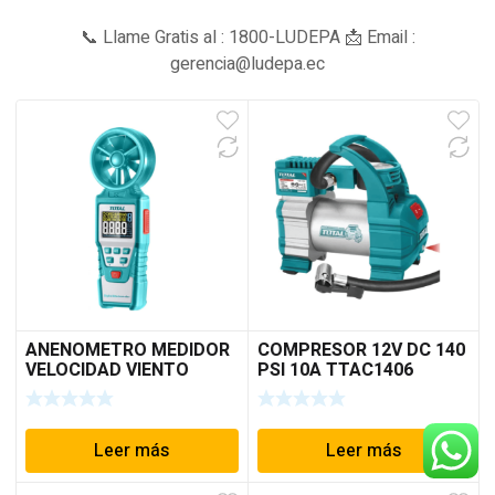
📞 Llame Gratis al : 1800-LUDEPA 📩 Email :
gerencia@ludepa.ec
ANENOMETRO MEDIDOR
COMPRESOR 12V DC 140
VELOCIDAD VIENTO
PSI 10A TTAC1406
DIGITAL (TETAN01)
TOTAL
TOTAL 0.40-30.00M/S
Leer más
Leer más