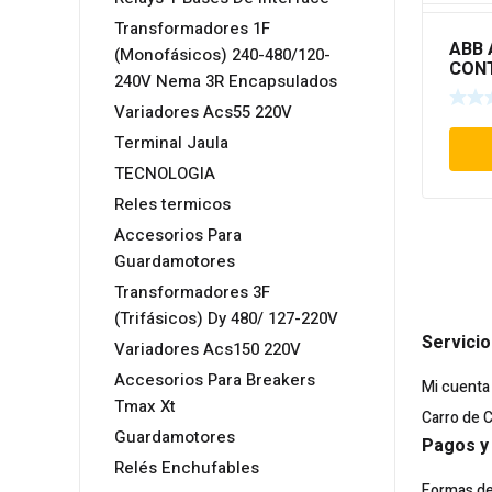
Transformadores 1F
ABB 
(Monofásicos) 240-480/120-
CON
240V Nema 3R Encapsulados
TIPO
Variadores Acs55 220V
Terminal Jaula
TECNOLOGIA
Reles termicos
Accesorios Para
Guardamotores
Transformadores 3F
(Trifásicos) Dy 480/ 127-220V
Servicio
Variadores Acs150 220V
Accesorios Para Breakers
Mi cuenta
Tmax Xt
Carro de 
Guardamotores
Pagos y
Relés Enchufables
Formas d