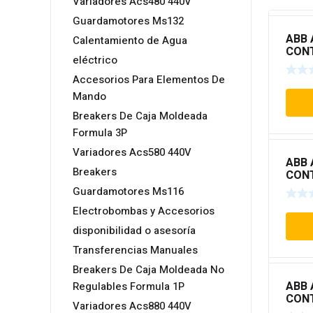
Variadores Acs480 440V
Guardamotores Ms132
ABB 
Calentamiento de Agua
CON
eléctrico
TIPO
Accesorios Para Elementos De
Mando
Breakers De Caja Moldeada
Formula 3P
Variadores Acs580 440V
ABB 
Breakers
CON
TIPO
Guardamotores Ms116
Electrobombas y Accesorios
disponibilidad o asesoría
Transferencias Manuales
Breakers De Caja Moldeada No
ABB 
Regulables Formula 1P
CON
Variadores Acs880 440V
TIPO