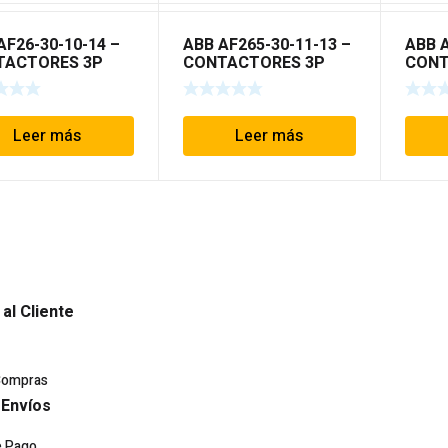
AF26-30-10-14 –
ABB AF265-30-11-13 –
ABB A
TACTORES 3P
CONTACTORES 3P
CONT
 AF
TIPO AF
TIPO
Leer más
Leer más
 al Cliente
Compras
 Envíos
e Pago