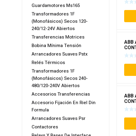
Guardamotores Ms165
Transformadores 1F
(Monofásicos) Secos 120-
240/12-24V Abiertos
Transferencias Motrices
ABB 
Bobina Mínima Tensión
CON
TIPO
Arrancadores Suaves Pstx
Relés Térmicos
Transformadores 1F
(Monofásicos) Secos 240-
480/120-240V Abiertos
Accesorios Transferencias
ABB 
CON
Accesorio Fijación En Riel Din
TIPO
Formula
Arrancadores Suaves Psr
Contactores
Relays Y Bases De Interface