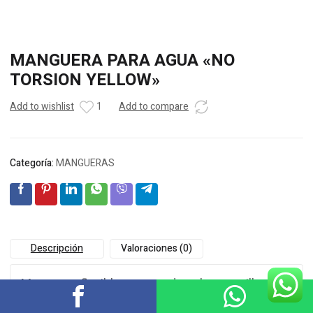
MANGUERA PARA AGUA «NO
TORSION YELLOW»
Add to wishlist
1
Add to compare
Categoría:
MANGUERAS
Descripción
Valoraciones (0)
Manguera flexible y suave de color amarillo.
Fabricada en PVC con una estructura de 6