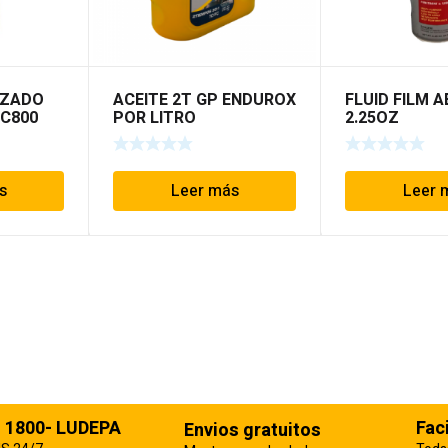
IZADO
ACEITE 2T GP ENDUROX
FLUID FILM 
 C800
POR LITRO
2.25OZ
s
Leer más
Leer 
: 1800- LUDEPA
Fac
Envios gratuitos