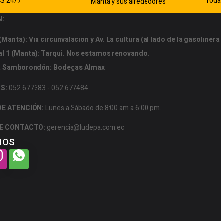
S 24/7
Todas
Manta y sus alrededores
N:
(Manta): Via circunvalación y Av. La cultura (al lado de la gasoliner
l 1 (Manta): Tarqui. Nos estamos renovando.
 Samborondón: Bodegas Almax
OS:
052 677383 - 052 677484
DE ATENCIÓN:
Lunes a Sábado de 8:00 am a 6:00 pm.
E CONTACTO:
gerencia@ludepa.com.ec
nos