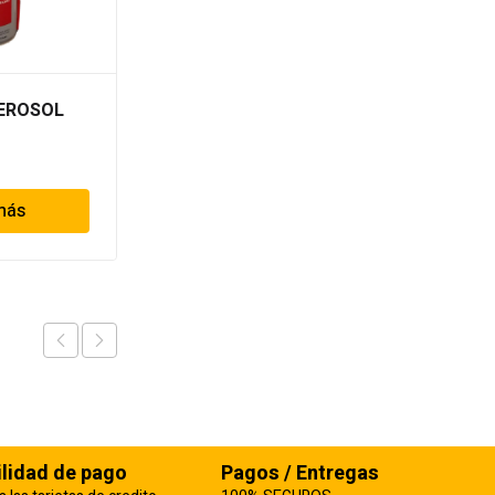
AEROSOL
ACEITE STIHL 1/50 HT-
PLUS 1 GALON
más
Leer más
ilidad de pago
Pagos / Entregas