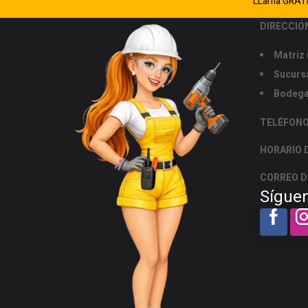
LLama GRATI
DIRECCIÓ
Matriz 
Sucursa
Bodega
TELÉFON
HORARIO 
CORREO D
Sígue